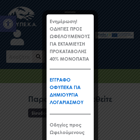
Μετάβαση
στο
Ανοίξτε τη γραμμή εργαλείω
περιεχόμενο
Ενημέρωση!
ΟΔΗΓΙΕΣ ΠΡΟΣ
ΩΦΕΛΟΥΜΕΝΟΥΣ
ΓΙΑ ΕΚΤΑΜΙΕΥΣΗ
ΠΡΟΚΑΤΑΒΟΛΗΣ
40% ΜΟΝΟΠΑΤΙΑ
Προφίλ
ΕΓΓΡΑΦΟ
ΟΦΥΠΕΚΑ ΓΙΑ
ΔΗΜΙΟΥΡΓΙΑ
Παρακαλώ συνδεθείτε
ΛΟΓΑΡΙΑΣΜΟΥ
Είσοδος
Οδηγίες προς
Ωφελούμενους